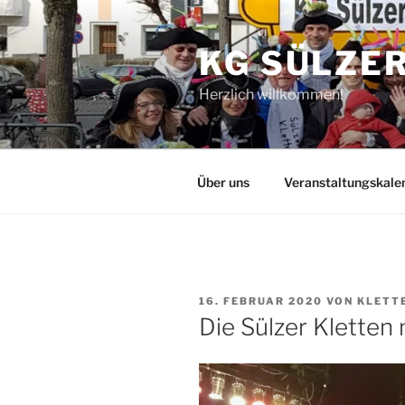
Zum
Inhalt
KG SÜLZER
springen
Herzlich willkommen!
Über uns
Veranstaltungskale
VERÖFFENTLICHT
16. FEBRUAR 2020
VON
KLETT
AM
Die Sülzer Kletten