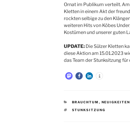
Ornat im Publikum verteilt. Am
Kletten in einem Akt der freu
rockten selbige zu den Kläng
weiteren Hits von Köbes Under
Kostümen und unserer guten Lau
UPDATE:
Die Sülzer Kletten ka
diese Aktion am 15.01.2023 wi
das Team der Stunksitzung für 
KATEGORIEN
BRAUCHTUM
,
NEUIGKEITE
SCHLAGWÖRTER
STUNKSITZUNG