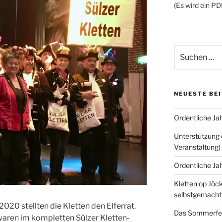
(Es wird ein PD
Suchen
nach:
NEUESTE BE
Ordentliche J
Unterstützung 
Veranstaltung)
Ordentliche J
Kletten op Jöc
selbstgemacht
020 stellten die Kletten den Elferrat.
Das Sommerfest
waren im kompletten Sülzer Kletten-